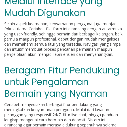
Melalui Interface yang
Mudah Digunakan
Selain aspek keamanan, kenyamanan pengguna juga menjadi
fokus utama Ceriabet. Platform ini dirancang dengan antarmuka
yang user-friendly, sehingga pemain dari berbagai kalangan, baik
pemula maupun profesional, dapat dengan mudah mengakses
dan memahami semua fitur yang tersedia. Navigasi yang simpel
dan intuitif membuat proses pencarian permainan maupun
pengelolaan akun menjadi lebih efisien dan menyenangkan.
Beragam Fitur Pendukung
untuk Pengalaman
Bermain yang Nyaman
Ceriabet menyediakan berbagai fitur pendukung yang
meningkatkan kenyamanan pengguna. Mulai dari layanan
pelanggan yang responsif 24/7, fitur live chat, hingga panduan
lengkap mengenai cara bermain dan deposit. Sistem ini
dirancang agar pemain merasa didukung sepenuhnya selama