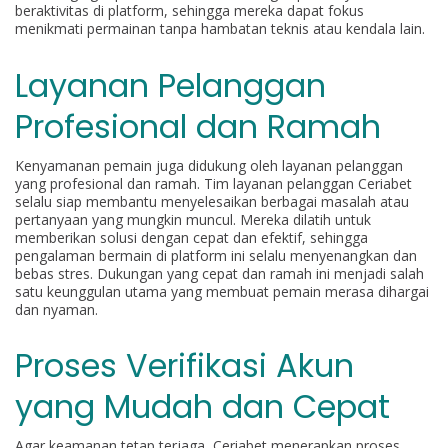
beraktivitas di platform, sehingga mereka dapat fokus
menikmati permainan tanpa hambatan teknis atau kendala lain.
Layanan Pelanggan
Profesional dan Ramah
Kenyamanan pemain juga didukung oleh layanan pelanggan
yang profesional dan ramah. Tim layanan pelanggan Ceriabet
selalu siap membantu menyelesaikan berbagai masalah atau
pertanyaan yang mungkin muncul. Mereka dilatih untuk
memberikan solusi dengan cepat dan efektif, sehingga
pengalaman bermain di platform ini selalu menyenangkan dan
bebas stres. Dukungan yang cepat dan ramah ini menjadi salah
satu keunggulan utama yang membuat pemain merasa dihargai
dan nyaman.
Proses Verifikasi Akun
yang Mudah dan Cepat
Agar keamanan tetap terjaga, Ceriabet menerapkan proses